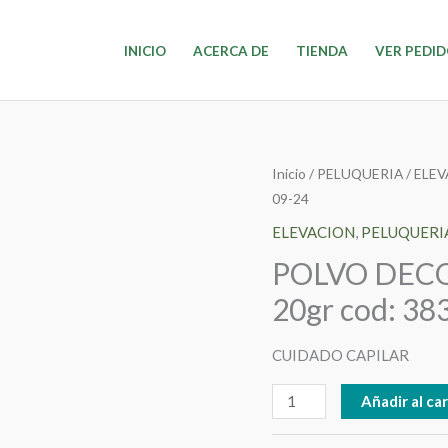
INICIO
ACERCA DE
TIENDA
VER PEDI
POLVO
Inicio
/
PELUQUERIA
/
ELEV
09-24
DECOLORANTE
P/CABELLO
ELEVACION
,
PELUQUERI
20gr
POLVO DEC
cod:
20gr cod: 38
383
09-
CUIDADO CAPILAR
24
cantidad
Añadir al car