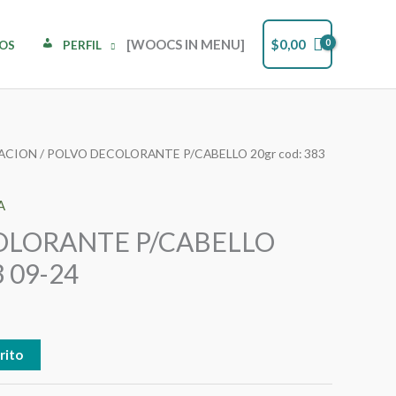
[WOOCS IN MENU]
$
0,00
DOS
PERFIL
ACION
/ POLVO DECOLORANTE P/CABELLO 20gr cod: 383
A
OLORANTE P/CABELLO
3 09-24
rito