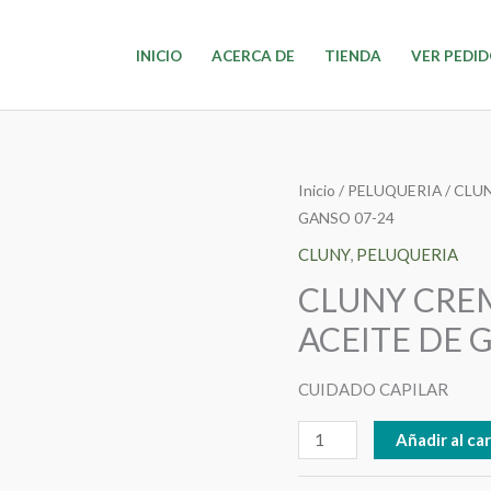
INICIO
ACERCA DE
TIENDA
VER PEDI
CLUNY
Inicio
/
PELUQUERIA
/
CLU
GANSO 07-24
CREMA
BAÑO
CLUNY
,
PELUQUERIA
CAPILAR
CLUNY CREM
X
ACEITE DE 
1kg
ACEITE
CUIDADO CAPILAR
DE
GANSO
Añadir al car
07-
24