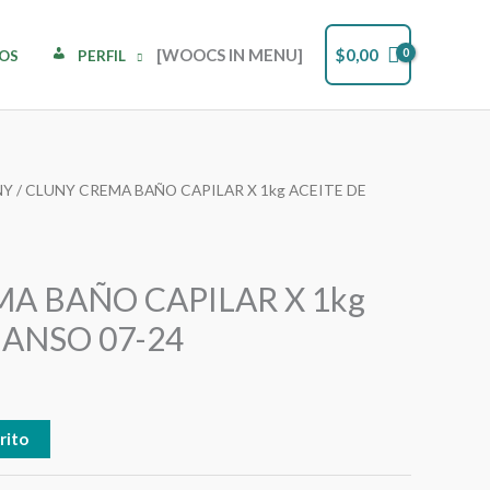
[WOOCS IN MENU]
$
0,00
DOS
PERFIL
NY
/ CLUNY CREMA BAÑO CAPILAR X 1kg ACEITE DE
A BAÑO CAPILAR X 1kg
GANSO 07-24
rito