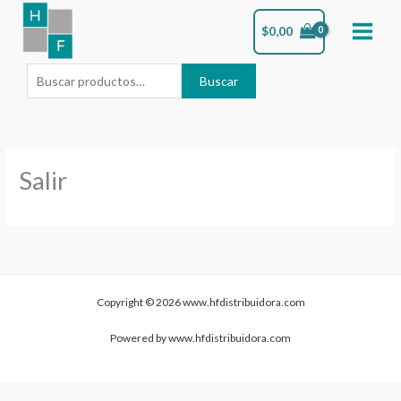
Ir
Buscar
$
0,00
al
por:
contenido
Buscar
Salir
Copyright © 2026 www.hfdistribuidora.com
Powered by www.hfdistribuidora.com