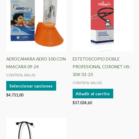
producto
tiene
múltiples
variantes.
Las
opciones
se
pueden
AEROCAMARA AERO 100 CON
ESTETOSCOPIO DOBLE
elegir
MASCARA 09-24
PROFESIONAL CORONET HS-
en
30K 01-25
CONTROL SALUD
la
CONTROL SALUD
Seleccionar opciones
página
Añadir al carrito
$
4.731,00
de
$
37.034,60
producto