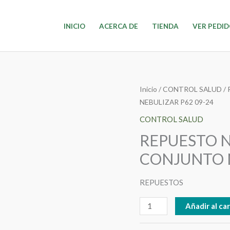
INICIO
ACERCA DE
TIENDA
VER PEDI
REPUESTO
Inicio
/
CONTROL SALUD
/
NEBULIZAR P62 09-24
NEBULIZADOR
PISTON
CONTROL SALUD
CONJUNTO
REPUESTO 
NEBULIZAR
CONJUNTO N
P62
09-
REPUESTOS
24
cantidad
Añadir al car