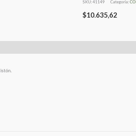
SKU:
41149
Categoría:
CO
$
10.635,62
istón.