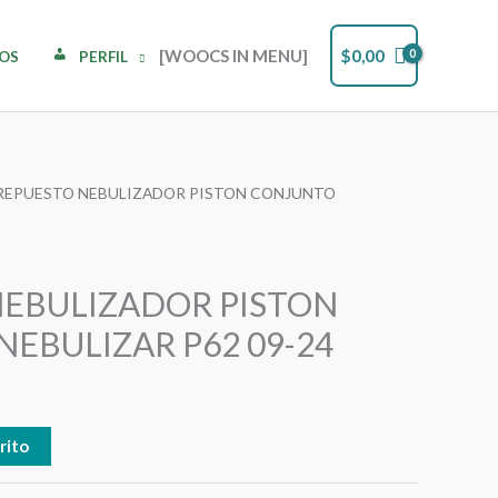
[WOOCS IN MENU]
$
0,00
DOS
PERFIL
 REPUESTO NEBULIZADOR PISTON CONJUNTO
NEBULIZADOR PISTON
EBULIZAR P62 09-24
rito