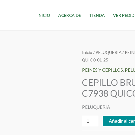
INICIO
ACERCA DE
TIENDA
VER PEDI
CEPILLO
Inicio
/
PELUQUERIA
/
PEIN
QUICO 01-25
BRUSSING
TERMICO
PEINES Y CEPILLOS
,
PEL
CHI
CEPILLO BR
C7938
C7938 QUIC
QUICO
01-
PELUQUERIA
25
cantidad
Añadir al car