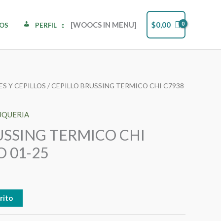
[WOOCS IN MENU]
$
0,00
DOS
PERFIL
ES Y CEPILLOS
/ CEPILLO BRUSSING TERMICO CHI C7938
UQUERIA
USSING TERMICO CHI
O 01-25
rito