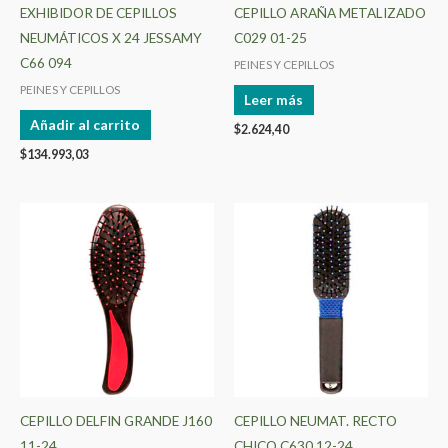
EXHIBIDOR DE CEPILLOS
CEPILLO ARAÑA METALIZADO
NEUMÁTICOS X 24 JESSAMY
C029 01-25
C66 094
PEINES Y CEPILLOS
PEINES Y CEPILLOS
Leer más
Añadir al carrito
$
2.624,40
$
134.993,03
CEPILLO DELFIN GRANDE J160
CEPILLO NEUMAT. RECTO
11-24
CHICO C630 12-24