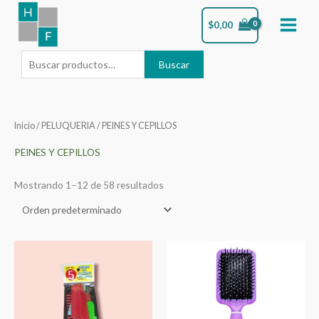
Ir
Buscar
$
0,00
al
por:
contenido
Buscar
Inicio
/
PELUQUERIA
/ PEINES Y CEPILLOS
PEINES Y CEPILLOS
Mostrando 1–12 de 58 resultados