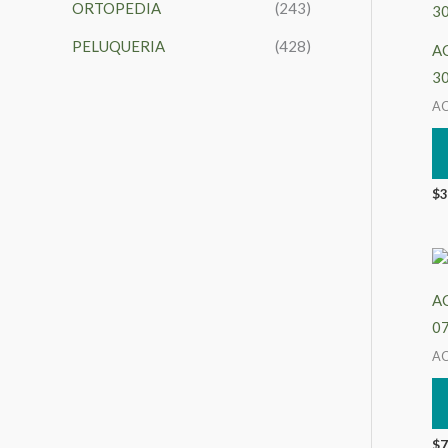
ORTOPEDIA
(243)
PELUQUERIA
(428)
A
3
AC
$
3
AC
0
AC
$
7