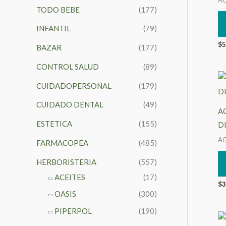
TODO BEBE
(177)
INFANTIL
(79)
$
5
BAZAR
(177)
CONTROL SALUD
(89)
CUIDADOPERSONAL
(179)
CUIDADO DENTAL
(49)
A
ESTETICA
(155)
D
AC
FARMACOPEA
(485)
HERBORISTERIA
(557)
ACEITES
(17)
$
3
OASIS
(300)
PIPERPOL
(190)