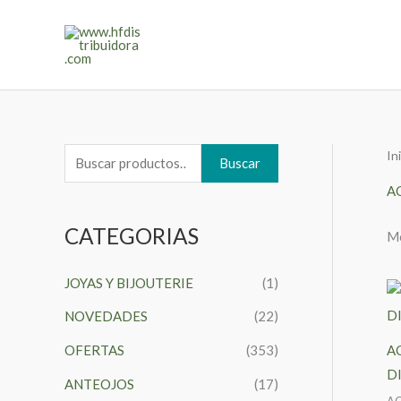
Ir
al
contenido
In
B
Buscar
u
A
s
CATEGORIAS
Mo
c
a
JOYAS Y BIJOUTERIE
(1)
r
NOVEDADES
(22)
p
o
OFERTAS
(353)
A
r
D
ANTEOJOS
(17)
:
AC