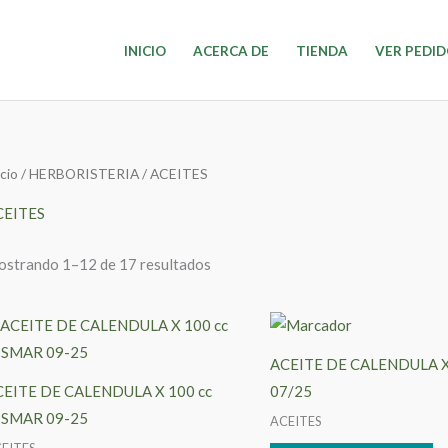
INICIO
ACERCA DE
TIENDA
VER PEDI
icio
/
HERBORISTERIA
/ ACEITES
CEITES
strando 1–12 de 17 resultados
ACEITE DE CALENDULA X 
CEITE DE CALENDULA X 100 cc
07/25
ISMAR 09-25
ACEITES
EITES