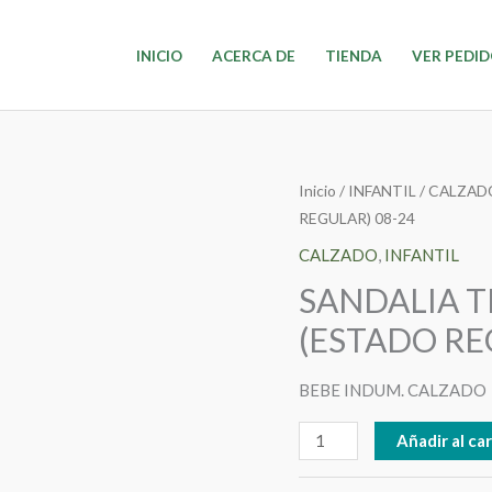
INICIO
ACERCA DE
TIENDA
VER PEDI
SANDALIA
Inicio
/
INFANTIL
/
CALZAD
REGULAR) 08-24
TIPO
ROMANA
CALZADO
,
INFANTIL
TALLE
SANDALIA T
36
(ESTADO RE
(ESTADO
REGULAR)
BEBE INDUM. CALZADO
08-
24
Añadir al car
cantidad