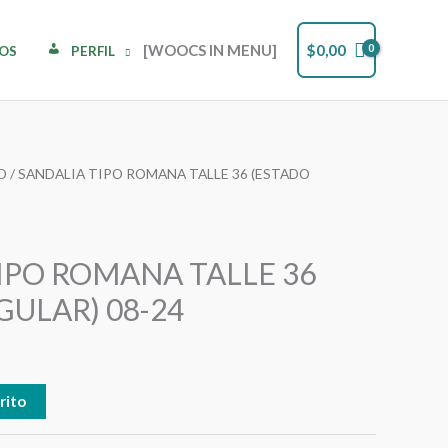
[WOOCS IN MENU]
$
0,00
DOS
PERFIL
O
/ SANDALIA TIPO ROMANA TALLE 36 (ESTADO
IPO ROMANA TALLE 36
GULAR) 08-24
rito