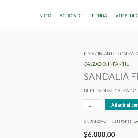
INICIO
ACERCA DE
TIENDA
VER PEDI
SANDALIA
Inicio
/
INFANTIL
/
CALZAD
FLOR
CALZADO
,
INFANTIL
T
SANDALIA FL
28-
30
BEBE INDUM. CALZADO
08-
24
Añadir al car
cantidad
SKU:
42842
Categorías:
C
$
6.000,00