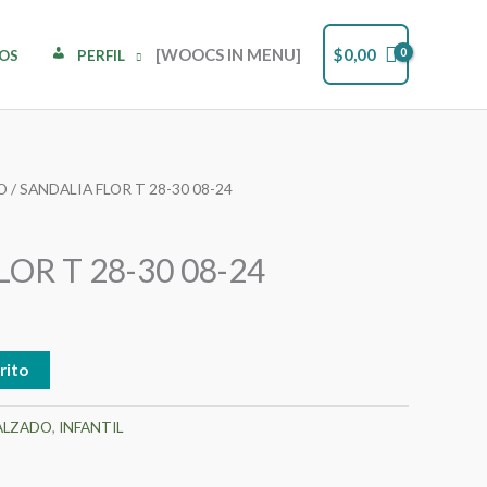
[WOOCS IN MENU]
$
0,00
DOS
PERFIL
O
/ SANDALIA FLOR T 28-30 08-24
OR T 28-30 08-24
rito
ALZADO
,
INFANTIL