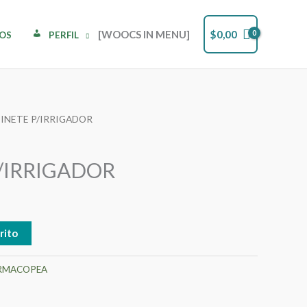
[WOOCS IN MENU]
$
0,00
DOS
PERFIL
BINETE P/IRRIGADOR
/IRRIGADOR
rito
RMACOPEA