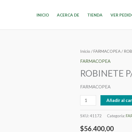
INICIO
ACERCA DE
TIENDA
VER PEDI
ROBINETE
Inicio
/
FARMACOPEA
/ RO
P/IRRIGADOR
FARMACOPEA
cantidad
ROBINETE P
FARMACOPEA
Añadir al car
SKU:
41172
Categoría:
FA
$
56.400,00