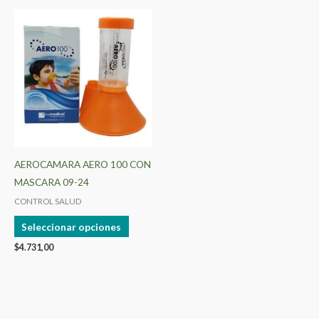
Este
producto
tiene
múltiples
variantes.
Las
opciones
se
pueden
AEROCAMARA AERO 100 CON
elegir
MASCARA 09-24
en
CONTROL SALUD
la
Seleccionar opciones
página
$
4.731,00
de
producto