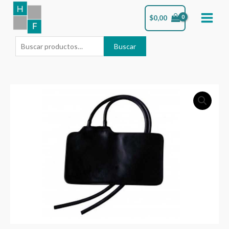
Ir
Buscar
$
0,00
al
por:
contenido
Buscar
REPUESTO
TENSIOMETRO
ANEROIDE
CAMARA
GOMA
06/25
cantidad