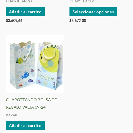
CHAPOTEANDO
CHAPOTEANDO
la
Añadir al carrito
Seleccionar opciones
página
$
3.609,66
$
5.672,00
de
product
CHAPOTEANDO BOLSA DE
REGALO VACIA 09-24
BAZAR
Añadir al carrito