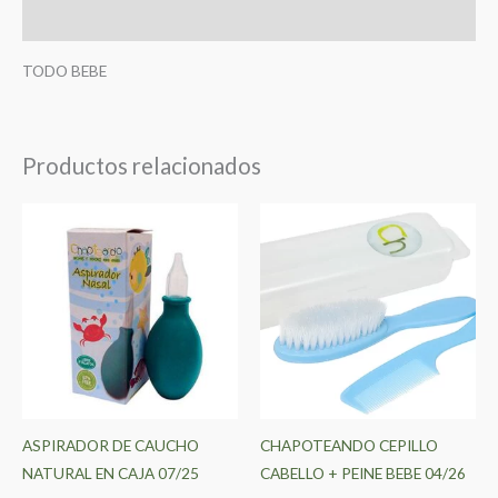
Valoraciones (0)
TODO BEBE
Productos relacionados
Este
product
tiene
múltiple
variantes
Las
opcione
se
pueden
ASPIRADOR DE CAUCHO
CHAPOTEANDO CEPILLO
elegir
NATURAL EN CAJA 07/25
CABELLO + PEINE BEBE 04/26
en