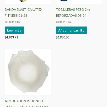
BANDA ELASTICA LATEX
TOBILLERAS PESO 2kg
FITNESS 01-25
REFORZADAS 08-24
ORTOPEDIA
ORTOPEDIA
Leer más
Añadir al carrito
$
4.863,71
$
6.980,00
ALMOHADON REDONDO
HEMORROIDES C/FUNDA 08-