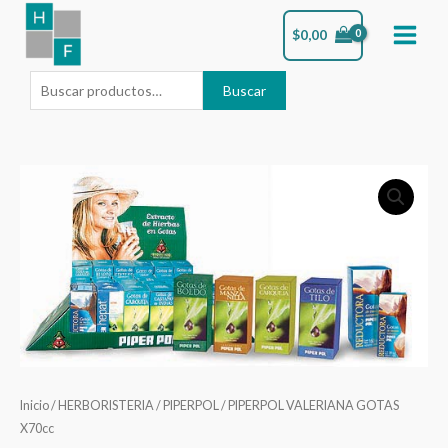
Ir
Buscar
$
0,00
al
por:
contenido
Buscar
PIPERPOL
VALERIANA
GOTAS
X70cc
cantidad
Inicio
/
HERBORISTERIA
/
PIPERPOL
/ PIPERPOL VALERIANA GOTAS
X70cc