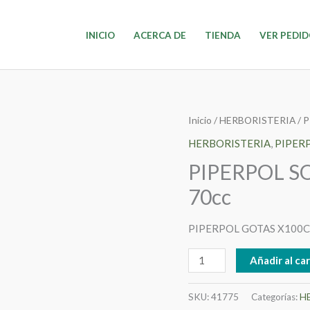
INICIO
ACERCA DE
TIENDA
VER PEDI
PIPERPOL
Inicio
/
HERBORISTERIA
/
P
SOMBRA
HERBORISTERIA
,
PIPER
DE
PIPERPOL S
TORO
70cc
GOTAS
X
PIPERPOL GOTAS X100
70cc
cantidad
Añadir al car
SKU:
41775
Categorías:
H