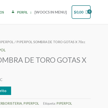
[WOOCS IN MENU]
$
0,00
DOS
PERFIL
IPERPOL
/ PIPERPOL SOMBRA DE TORO GOTAS X 70cc
POL
OMBRA DE TORO GOTAS X
CC
rito
ERBORISTERIA
,
PIPERPOL
Etiqueta:
PIPERPOL