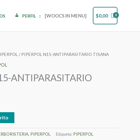
[WOOCS IN MENU]
$
0,00
DOS
PERFIL
IPERPOL
/ PIPERPOL N15-ANTIPARASITARIO TISANA
POL
15-ANTIPARASITARIO
rito
ERBORISTERIA
,
PIPERPOL
Etiqueta:
PIPERPOL