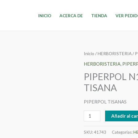
INICIO
ACERCA DE
TIENDA
VER PEDI
PIPERPOL
Inicio
/
HERBORISTERIA
/
P
N15-
HERBORISTERIA
,
PIPER
ANTIPARASITARIO
PIPERPOL N
TISANA
TISANA
cantidad
PIPERPOL TISANAS
Añadir al car
SKU:
41743
Categorías:
H