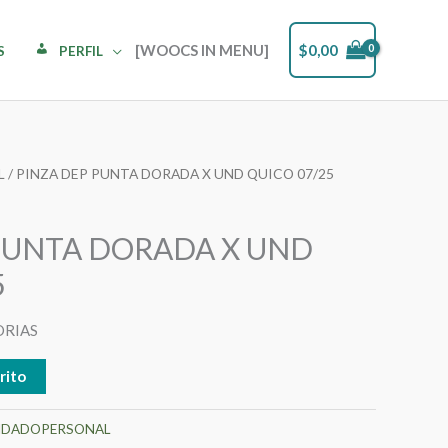
[WOOCS IN MENU]
$
0,00
S
PERFIL
L
/ PINZA DEP PUNTA DORADA X UND QUICO 07/25
PUNTA DORADA X UND
5
ORIAS
rito
IDADOPERSONAL