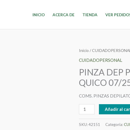
INICIO
ACERCA DE
TIENDA
VER PEDIDO
PINZA
Inicio
/
CUIDADOPERSONA
DEP
CUIDADOPERSONAL
PUNTA
PINZA DEP 
DORADA
QUICO 07/2
X
UND
COMS. PINZAS DEPILAT
QUICO
07/25
Añadir al car
cantidad
SKU:
42151
Categoría:
CU