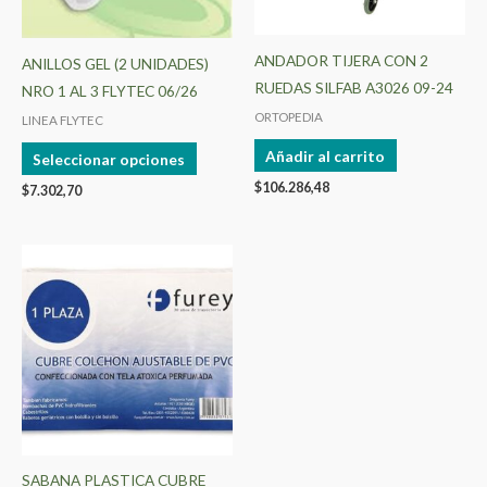
se
pueden
ANDADOR TIJERA CON 2
ANILLOS GEL (2 UNIDADES)
elegir
RUEDAS SILFAB A3026 09-24
NRO 1 AL 3 FLYTEC 06/26
en
ORTOPEDIA
LINEA FLYTEC
la
Añadir al carrito
Seleccionar opciones
página
$
106.286,48
de
$
7.302,70
producto
SABANA PLASTICA CUBRE