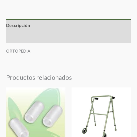
Descripción
Valoraciones (0)
ORTOPEDIA
Productos relacionados
Este
producto
tiene
múltiples
variantes.
Las
opciones