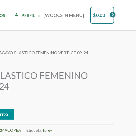
[WOOCS IN MENU]
$
0,00
DOS
PERFIL
PAGAYO PLASTICO FEMENINO VERTICE 09-24
PLASTICO FEMENINO
24
rito
RMACOPEA
Etiqueta:
furey