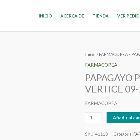
INICIO
ACERCA DE
TIENDA
VER PEDI
PAPAGAYO
Inicio
/
FARMACOPEA
/ PA
PLASTICO
FARMACOPEA
FEMENINO
PAPAGAYO 
VERTICE
VERTICE 09-
09-
24
FARMACOPEA
cantidad
Añadir al car
SKU:
41110
Categoría:
FA