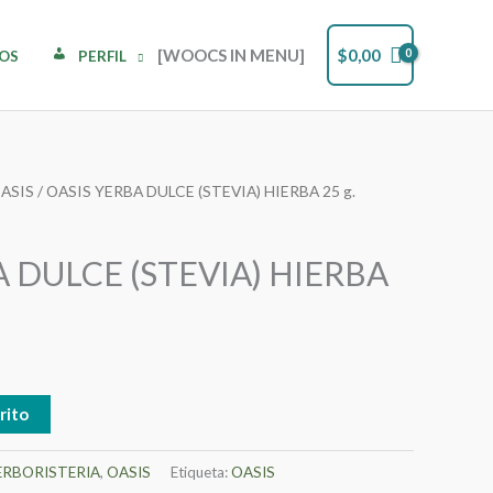
[WOOCS IN MENU]
$
0,00
DOS
PERFIL
ASIS
/ OASIS YERBA DULCE (STEVIA) HIERBA 25 g.
A DULCE (STEVIA) HIERBA
rito
ERBORISTERIA
,
OASIS
Etiqueta:
OASIS