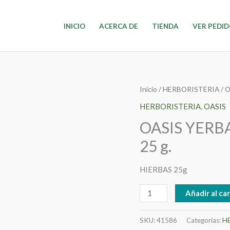
INICIO
ACERCA DE
TIENDA
VER PEDI
OASIS
Inicio
/
HERBORISTERIA
/
O
YERBA
HERBORISTERIA
,
OASIS
DULCE
OASIS YERB
(STEVIA)
25 g.
HIERBA
25
HIERBAS 25g
g.
cantidad
Añadir al car
SKU:
41586
Categorías:
H