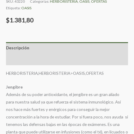
SKU:
43220
Categorías:
HERBORISTERIA
,
OASIS
,
OFERTAS
Etiqueta:
OASIS
$
1.381,80
Descripción
Valoraciones (0)
HERBORISTERIA,HERBORISTERIA>OASIS,OFERTAS
Jengibre
Además de su poder antioxidante, el jengibre es un gran aliado
para nuestra salud ya que refuerza el sistema inmunológico. Así
nos hace más fuertes y enérgicos para conseguir la mejor
concentración a la hora de estudiar. Por si fuera poco, nos ayuda si
tenemos las defensas bajas en las épocas de exámenes. Es una
planta que puede utilizarse en infusiones (como el té), en licuados o