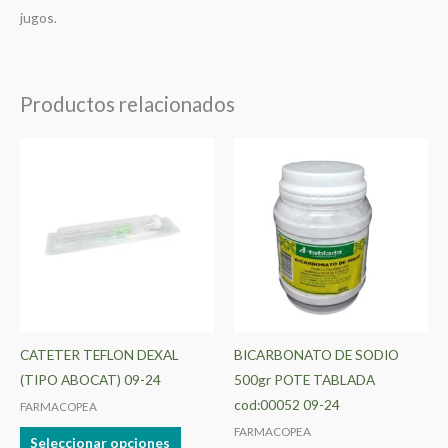
jugos.
Productos relacionados
Este
producto
tiene
múltiples
variantes.
Las
opciones
se
pueden
CATETER TEFLON DEXAL
BICARBONATO DE SODIO
elegir
(TIPO ABOCAT) 09-24
500gr POTE TABLADA
en
cod:00052 09-24
FARMACOPEA
la
FARMACOPEA
Seleccionar opciones