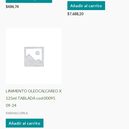
página
Añadir al carrito
$
484,74
de
$
7.688,20
producto
LINIMENTO OLEOCALCAREO X
125ml TABLADA cod:00095
09-24
FARMACOPEA
Añadir al carrito