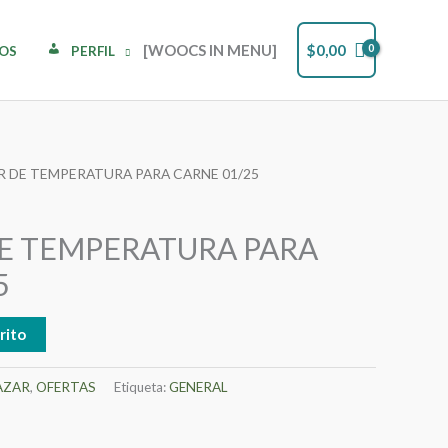
[WOOCS IN MENU]
$
0,00
DOS
PERFIL
R DE TEMPERATURA PARA CARNE 01/25
E TEMPERATURA PARA
5
rito
AZAR
,
OFERTAS
Etiqueta:
GENERAL