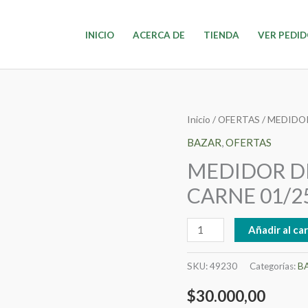
INICIO
ACERCA DE
TIENDA
VER PEDI
MEDIDOR
Inicio
/
OFERTAS
/ MEDIDO
DE
BAZAR
,
OFERTAS
TEMPERATURA
MEDIDOR D
PARA
CARNE 01/2
CARNE
01/25
Añadir al car
cantidad
SKU:
49230
Categorías:
B
$
30.000,00