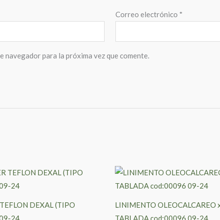
Correo electrónico
*
te navegador para la próxima vez que comente.
Este
producto
tiene
TEFLON DEXAL (TIPO
LINIMENTO OLEOCALCAREO x
múltiples
09-24
TABLADA cod:00096 09-24