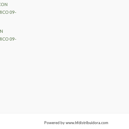
te
oducto
ene
ltiples
ON
riantes.
ICO 09-
s
ciones
eden
egir
gina
oducto
Powered by www.hfdistribuidora.com