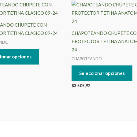
Este
Es
producto
pr
tiene
ti
ANDO CHUPETE CON
múltiples
mú
R TETINA CLASICO 09-24
CHAPOTEANDO CHUPETE C
variantes.
va
PROTECTOR TETINA ANATOM
ANDO
Las
La
24
opciones
op
ionar opciones
CHAPOTEANDO
se
se
pueden
pu
Seleccionar opciones
elegir
el
$
3.505,92
en
en
la
la
página
pá
de
de
producto
pr