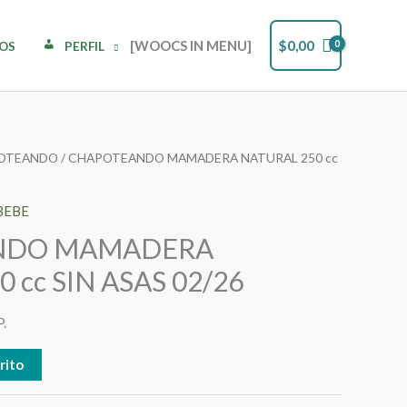
[WOOCS IN MENU]
$
0,00
DOS
PERFIL
OTEANDO
/ CHAPOTEANDO MAMADERA NATURAL 250 cc
BEBE
NDO MAMADERA
 cc SIN ASAS 02/26
.
rito