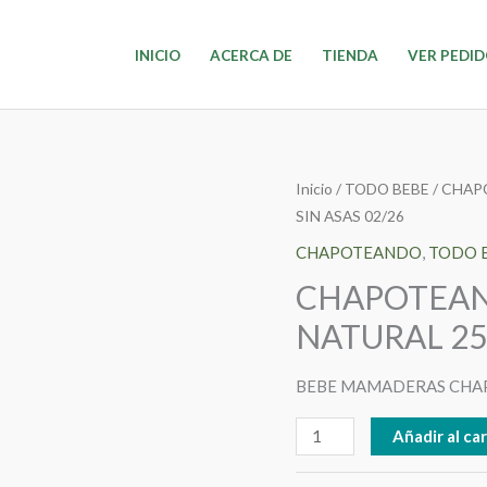
INICIO
ACERCA DE
TIENDA
VER PEDI
CHAPOTEANDO
Inicio
/
TODO BEBE
/
CHAP
SIN ASAS 02/26
MAMADERA
NATURAL
CHAPOTEANDO
,
TODO 
250
CHAPOTEA
cc
NATURAL 250
SIN
ASAS
BEBE MAMADERAS CHAP
02/26
cantidad
Añadir al car