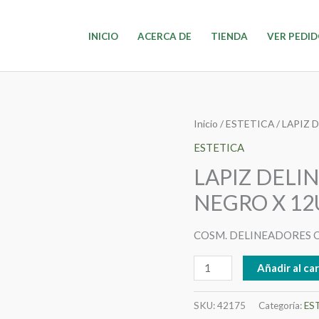
INICIO
ACERCA DE
TIENDA
VER PEDI
LAPIZ
Inicio
/
ESTETICA
/ LAPIZ 
DELINEADOR
ESTETICA
OJOS
LAPIZ DELI
RETRACTIL
NEGRO X 12
NEGRO
X
COSM. DELINEADORES O
12U
09/25
Añadir al car
cantidad
SKU:
42175
Categoría:
ES