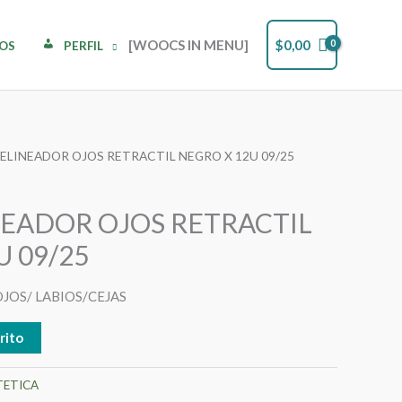
[WOOCS IN MENU]
$
0,00
DOS
PERFIL
DELINEADOR OJOS RETRACTIL NEGRO X 12U 09/25
NEADOR OJOS RETRACTIL
U 09/25
JOS/ LABIOS/CEJAS
rito
TETICA