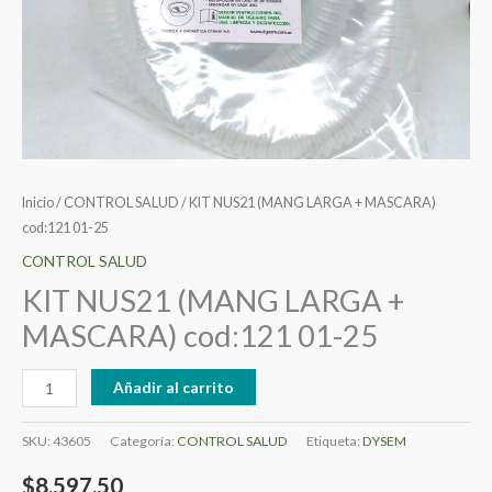
Inicio
/
CONTROL SALUD
/ KIT NUS21 (MANG LARGA + MASCARA)
cod:121 01-25
CONTROL SALUD
KIT NUS21 (MANG LARGA +
MASCARA) cod:121 01-25
Añadir al carrito
SKU:
43605
Categoría:
CONTROL SALUD
Etiqueta:
DYSEM
$
8.597,50