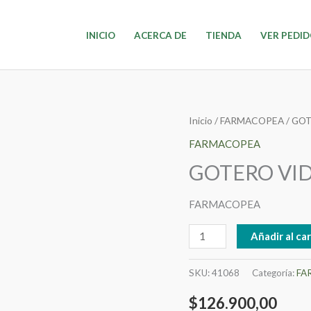
INICIO
ACERCA DE
TIENDA
VER PEDI
GOTERO
Inicio
/
FARMACOPEA
/ GO
VIDRIO
FARMACOPEA
CON
GOTERO VID
TAPA
cantidad
FARMACOPEA
Añadir al car
SKU:
41068
Categoría:
FA
$
126.900,00