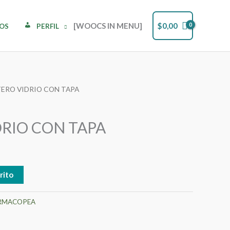
[WOOCS IN MENU]
$
0,00
DOS
PERFIL
TERO VIDRIO CON TAPA
RIO CON TAPA
rito
RMACOPEA