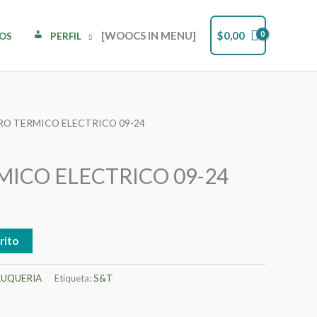
[WOOCS IN MENU]
$
0,00
DOS
PERFIL
RO TERMICO ELECTRICO 09-24
ICO ELECTRICO 09-24
rito
LUQUERIA
Etiqueta:
S&T