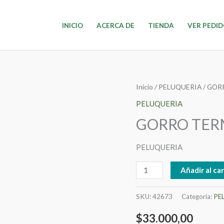
INICIO
ACERCA DE
TIENDA
VER PEDI
GORRO
Inicio
/
PELUQUERIA
/ GOR
TERMICO
PELUQUERIA
ELECTRICO
GORRO TERM
09-
24
PELUQUERIA
cantidad
Añadir al car
SKU:
42673
Categoría:
PE
$
33.000,00