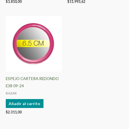
$
1.810,00
$
11.993,62
de
producto
ESPEJO CARTERA REDONDO
E38 09-24
BAZAR
Añadir al carrito
$
2.311,00