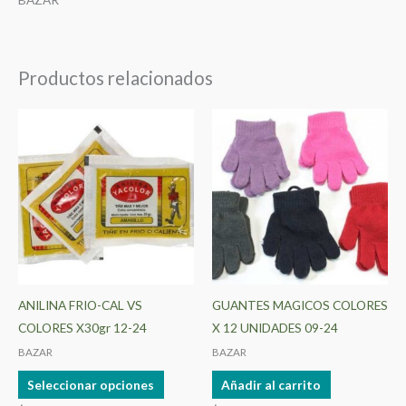
Productos relacionados
Este
producto
tiene
múltiples
variantes.
Las
opciones
se
pueden
ANILINA FRIO-CAL VS
GUANTES MAGICOS COLORES
elegir
COLORES X30gr 12-24
X 12 UNIDADES 09-24
en
BAZAR
BAZAR
la
Seleccionar opciones
Añadir al carrito
página