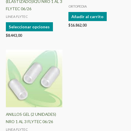
(ELASTIZADO)X2U NRO 1 AL 3
en
ORTOPEDIA
FLYTEC 06/26
la
Añadir al carrito
LINEA FLYTEC
página
$
16.862,00
de
Seleccionar opciones
producto
$
8.443,00
Este
producto
tiene
múltiples
variantes.
Las
opciones
se
pueden
ANILLOS GEL (2 UNIDADES)
elegir
NRO 1 AL 3 FLYTEC 06/26
en
LINEA FLYTEC