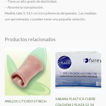
– Tiene un alto grado de elasticidad.
– Absorbe la transpiración.
Medida talle 3: 14,5 cm (circunferencia del gemelo) . Las medidas
son aproximadas y pueden tener una pequeña variación.
Productos relacionados
Este
producto
tiene
múltiples
variantes.
Las
opciones
se
pueden
SABANA PLASTICA CUBRE
ANILLOS C/TEJIDO STRECH
elegir
COLCHON 2 PLAZA 12-24