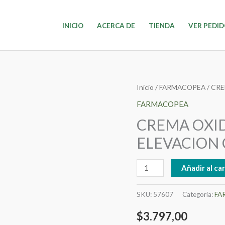
INICIO
ACERCA DE
TIENDA
VER PEDI
CREMA
Inicio
/
FARMACOPEA
/ CRE
OXIDANTE
FARMACOPEA
10
CREMA OXID
VOL
ELEVACION 
950cc
ELEVACION
Añadir al car
COD:
341
SKU:
57607
Categoría:
FA
09-
24
$
3.797,00
cantidad