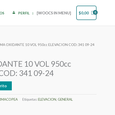
[WOOCS IN MENU]
$
0,00
DOS
PERFIL
MA OXIDANTE 10 VOL 950cc ELEVACION COD: 341 09-24
ANTE 10 VOL 950cc
COD: 341 09-24
rito
RMACOPEA
Etiquetas:
ELEVACION
,
GENERAL