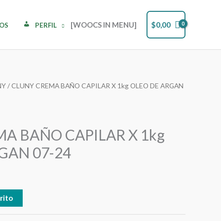
[WOOCS IN MENU]
$
0,00
DOS
PERFIL
NY
/ CLUNY CREMA BAÑO CAPILAR X 1kg OLEO DE ARGAN
A BAÑO CAPILAR X 1kg
GAN 07-24
rito