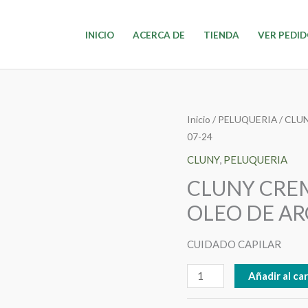
INICIO
ACERCA DE
TIENDA
VER PEDI
CLUNY
Inicio
/
PELUQUERIA
/
CLU
07-24
CREMA
BAÑO
CLUNY
,
PELUQUERIA
CAPILAR
CLUNY CREM
X
OLEO DE AR
1kg
OLEO
CUIDADO CAPILAR
DE
ARGAN
Añadir al car
07-
24