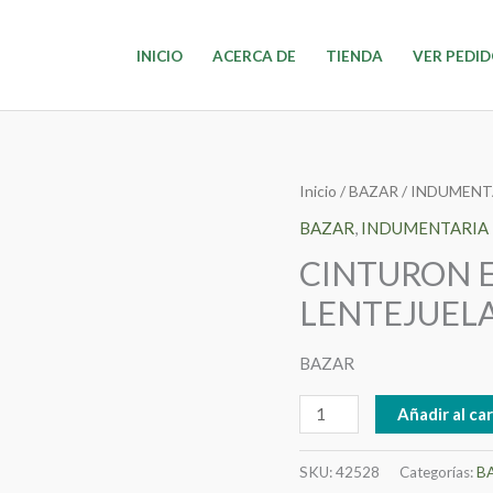
INICIO
ACERCA DE
TIENDA
VER PEDI
CINTURON
Inicio
/
BAZAR
/
INDUMENT
ELASTICO
BAZAR
,
INDUMENTARIA
DE
CINTURON E
LENTEJUELAS
LENTEJUELA
09-
24
BAZAR
cantidad
Añadir al car
SKU:
42528
Categorías:
B