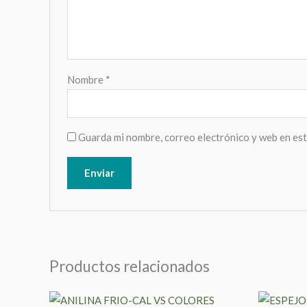
Nombre
*
Guarda mi nombre, correo electrónico y web en es
Productos relacionados
Este