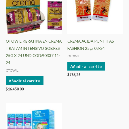
OTOWIL KERATINA EN CREMA
CREMA ACIDA PUNTITAS
TRATAM INTENSIVO SOBRES
FASHION 25gr 08-24
25G X 24 UND COD:90337 11-
OTOWIL
24
Añadir al carrito
OTOWIL
$
763,26
Añadir al carrito
$
16.450,00
Este
producto
tiene
múltiples