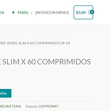
[WOOCS IN MENU]
$
0,00
DOS
PERFIL
CAFÉ VERDE SLIM X 60 COMPRIMIDOS 09-24
 SLIM X 60 COMPRIMIDOS
rito
RBORISTERIA
Etiqueta:
DISPRONAT