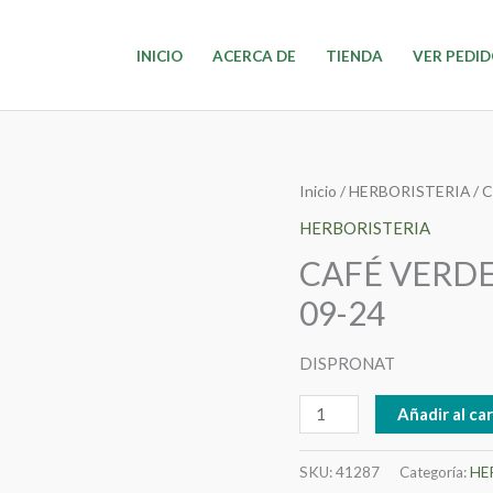
INICIO
ACERCA DE
TIENDA
VER PEDI
CAFÉ
Inicio
/
HERBORISTERIA
/ 
VERDE
HERBORISTERIA
SLIM
CAFÉ VERDE
X
09-24
60
COMPRIMIDOS
DISPRONAT
09-
24
Añadir al car
cantidad
SKU:
41287
Categoría:
HE