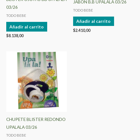
JABON B.B UPALALA 03/26
03/26
TODO BEBE
TODO BEBE
Añadir al carrito
Añadir al carrito
$
2.410,00
$
8.138,00
Este
producto
tiene
múltiples
variantes.
Las
opciones
se
pueden
CHUPETE BLISTER REDONDO
elegir
UPALALA 03/26
en
TODO BEBE