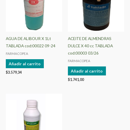
AGUA DE ALIBOUR X 1Lt
ACEITE DE ALMENDRAS
TABLADA cod:00022 09-24
DULCE X 40 cc TABLADA
cod:00003 03/26
FARMACOPEA
FARMACOPEA
Añadir al carrito
Añadir al carrito
$
3.579,34
$
1.741,00