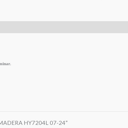
minar.
DE MADERA HY7204L 07-24”