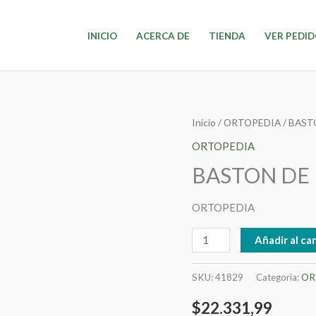
INICIO
ACERCA DE
TIENDA
VER PEDI
BASTON
Inicio
/
ORTOPEDIA
/ BAST
DE
ORTOPEDIA
MADERA
BASTON DE 
HY7204L
07-
ORTOPEDIA
24
cantidad
Añadir al car
SKU:
41829
Categoría:
OR
$
22.331,99