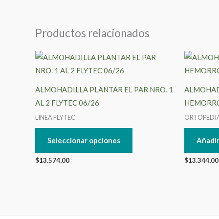
Productos relacionados
Este
producto
tiene
ALMOHADILLA PLANTAR EL PAR NRO. 1
ALMOHA
múltiples
AL 2 FLYTEC 06/26
HEMORRO
variantes.
LINEA FLYTEC
ORTOPEDI
Las
opciones
Seleccionar opciones
Añadir
se
$
13.574,00
$
13.344,00
pueden
elegir
en
la
página