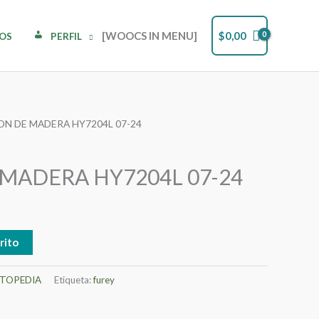
[WOOCS IN MENU]
$
0,00
DOS
PERFIL
ON DE MADERA HY7204L 07-24
MADERA HY7204L 07-24
rito
TOPEDIA
Etiqueta:
furey